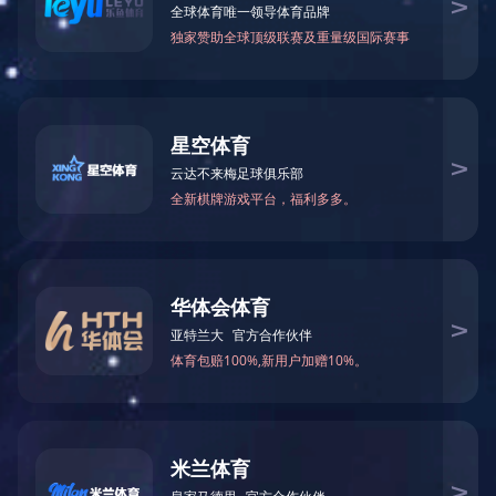
用于海的15F-01.03.05照明线圈
联系我们
PDF 下载