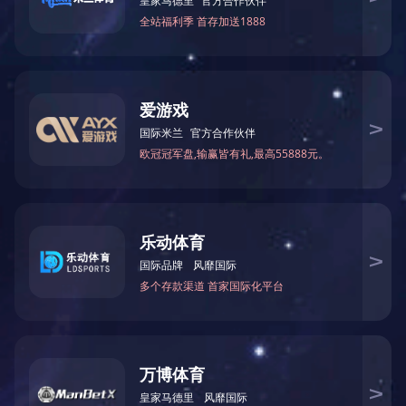
产品特点
相关产品